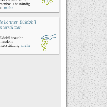
üMobil baut seine
atenbasis beständig
us.
mehr
ie können BüMobil
nterstützen
üMobil braucht
inanzielle
nterstützung.
mehr