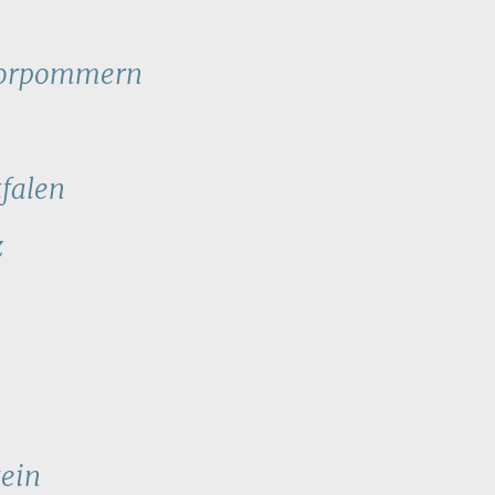
Vorpommern
falen
z
ein