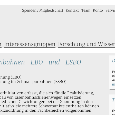
Spenden / Mitgliedschaft
Kontakt
Team
Konto
Servi
n
Interessensgruppen
Forschung und Wisse
nenbahnen -EBO- und -ESBO-
D
B
n
dnung (EBO)
A
dnung für Schmalspurbahnen (ESBO)
m
rinitiativen erfasst, die sich für die Reaktivierung,
eubau von Eisenbahnschienenwegen einsetzen.
T
hiedlichen Gewichtungen bei der Zuordnung in den
nitiativziele mehrere Schwerpunkte enthalten können.
nktzuordnung in den Fachbereichen vorgenommen.
I