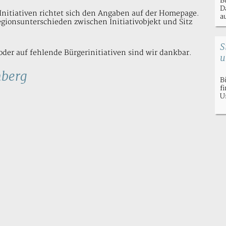
B
D
nitiativen richtet sich den Angaben auf der Homepage.
a
gionsunterschieden zwischen Initiativobjekt und Sitz
S
oder auf fehlende Bürgerinitiativen sind wir dankbar.
u
berg
B
f
U