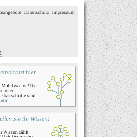
ceangebote
Datenschutz
Impressum
n
emnächst hier
üMobil wächst! Die
ächsten
usbauschritte sind …
ehr
eilen Sie Ihr Wissen!
hr Wissen zählt!