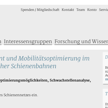
Spenden / Mitgliedschaft
Kontakt
Team
Konto
Servi
n
Interessensgruppen
Forschung und Wisse
t und Mobilitätsoptimierung im
D
icher Schienenbahnen
B
n
A
m
Optimierungsmöglichkeiten, Schwachstellenanalyse,
T
es Schienennetzes ein.
I