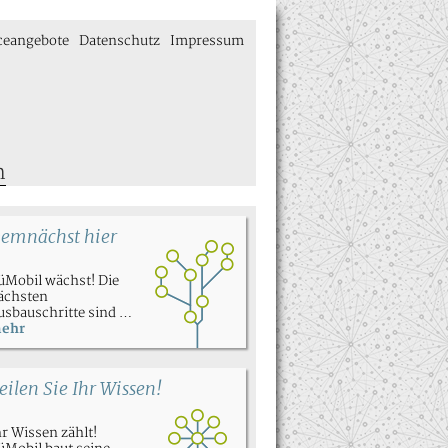
ceangebote
Datenschutz
Impressum
n
emnächst hier
üMobil wächst! Die
ächsten
usbauschritte sind …
ehr
eilen Sie Ihr Wissen!
hr Wissen zählt!