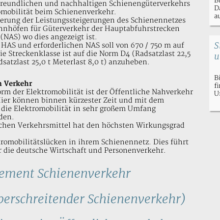
B
freundlichen und nachhaltigen Schienengüterverkehrs
D
romobilität beim Schienenverkehr.
a
derung der Leistungssteigerungen des Schienennetzes
ahnhöfen für Güterverkehr der Hauptabfuhrstrecken
NAS) wo dies angezeigt ist.
S
 HAS und erforderlichen NAS soll von 670 / 750 m auf
ie Streckenklasse ist auf die Norm D4 (Radsatzlast 22,5
u
satzlast 25,0 t Meterlast 8,0 t) anzuheben.
B
n Verkehr
f
rm der Elektromobilität ist der Öffentliche Nahverkehr
U
ier können binnen kürzester Zeit und mit dem
die Elektromobilität in sehr großem Umfang
den.
lichen Verkehrsmittel hat den höchsten Wirkungsgrad
tromobilitätslücken in ihrem Schienennetz. Dies führt
r die deutsche Wirtschaft und Personenverkehr.
ement Schienenverkehr
erschreitender Schienenverkehr)