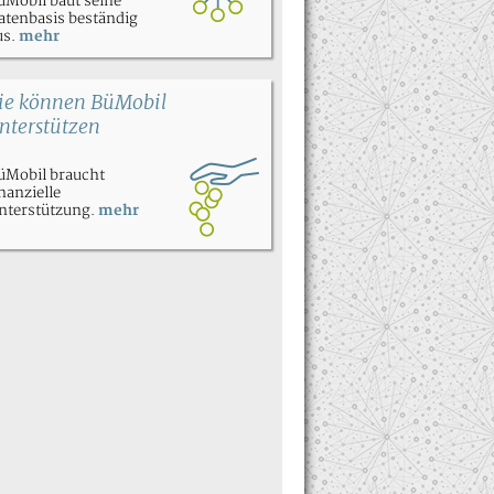
üMobil baut seine
atenbasis beständig
us.
mehr
ie können BüMobil
nterstützen
üMobil braucht
inanzielle
nterstützung.
mehr